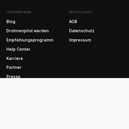
UNTERNEHMEN
RECHTLICHES
Blog
AGB
Drohnenpilot werden
Datenschutz
Empfehlungsprogramm
Impressum
Help Center
Karriere
Partner
Presse
Über uns
DE
Copyright © 2026 Airteam
EN