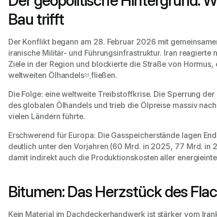
Der geopolitische Hintergrund: W
Bau trifft
Der Konflikt begann am 28. Februar 2026 mit gemeinsamen 
iranische Militär- und Führungsinfrastruktur. Iran reagiert
Ziele in der Region und blockierte die Straße von Hormus
weltweiten Ölhandels
fließen.
[1]
Die Folge: eine weltweite Treibstoffkrise. Die Sperrung d
des globalen Ölhandels und trieb die Ölpreise massiv nac
vielen Ländern führte.
Erschwerend für Europa: Die Gasspeicherstände lagen En
deutlich unter den Vorjahren (60 Mrd. in 2025, 77 Mrd. in 2
damit indirekt auch die Produktionskosten aller energieint
Bitumen: Das Herzstück des Fla
Kein Material im Dachdeckerhandwerk ist stärker vom Irank