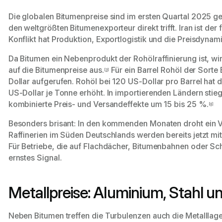
Die globalen Bitumenpreise sind im ersten Quartal 2025 ge
den weltgrößten Bitumenexporteur direkt trifft. Iran ist de
Konflikt hat Produktion, Exportlogistik und die Preisdyna
Da Bitumen ein Nebenprodukt der Rohölraffinierung ist, wir
auf die Bitumenpreise aus.
Für ein Barrel Rohöl der Sorte
[3]
Dollar aufgerufen. Rohöl bei 120 US-Dollar pro Barrel hat
US-Dollar je Tonne erhöht. In importierenden Ländern stie
kombinierte Preis- und Versandeffekte um 15 bis 25 %.
[4]
Besonders brisant: In den kommenden Monaten droht ein Ve
Raffinerien im Süden Deutschlands werden bereits jetzt m
Für Betriebe, die auf Flachdächer, Bitumenbahnen oder Schw
ernstes Signal.
Metallpreise: Aluminium, Stahl u
Neben Bitumen treffen die Turbulenzen auch die Metallla