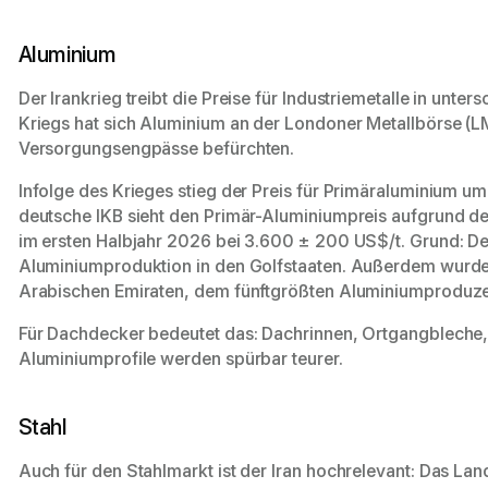
Aluminium
Der Irankrieg treibt die Preise für Industriemetalle in unte
Kriegs hat sich Aluminium an der Londoner Metallbörse (L
Versorgungsengpässe befürchten.
Infolge des Krieges stieg der Preis für Primäraluminium u
deutsche IKB sieht den Primär-Aluminiumpreis aufgrund d
im ersten Halbjahr 2026 bei 3.600 ± 200 US$/t. Grund: Der
Aluminiumproduktion in den Golfstaaten. Außerdem wurden
Arabischen Emiraten, dem fünftgrößten Aluminiumproduzen
Für Dachdecker bedeutet das: Dachrinnen, Ortgangblech
Aluminiumprofile werden spürbar teurer.
Stahl
Auch für den Stahlmarkt ist der Iran hochrelevant: Das Land