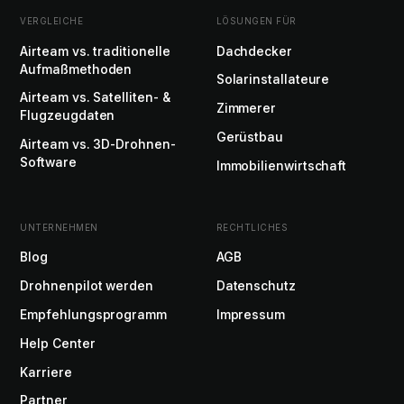
VERGLEICHE
LÖSUNGEN FÜR
Airteam vs. traditionelle
Dachdecker
Aufmaßmethoden
Solarinstallateure
Airteam vs. Satelliten- &
Zimmerer
Flugzeugdaten
Gerüstbau
Airteam vs. 3D-Drohnen-
Software
Immobilienwirtschaft
UNTERNEHMEN
RECHTLICHES
Blog
AGB
Drohnenpilot werden
Datenschutz
Empfehlungsprogramm
Impressum
Help Center
Karriere
Partner